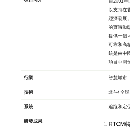
自2001
以支持在
經濟發展。
的實時動態
提供一個
可靠和高
統是由中
項目中開
行業
智慧城市
技術
北斗/ 全
系統
追蹤和定
研發成果
RTCM