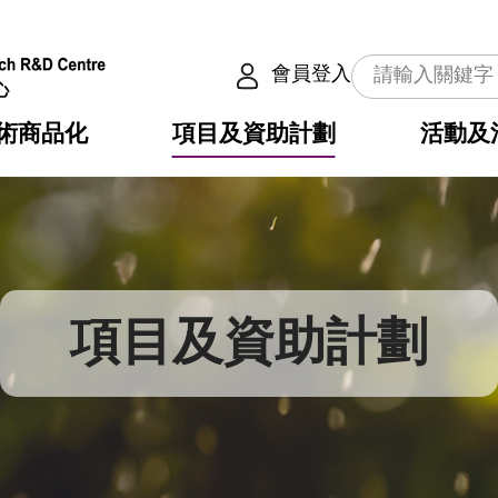
會員登入
術商品化
項目及資助計劃
活動及
介
劃
服務
使命
動向
權之技術
點
籍
疇
動
公共服務之創新技術
劃
表
構
項目及資助計劃
劃
目
入
構
心
惠
問
導
告
發項目計劃書
心