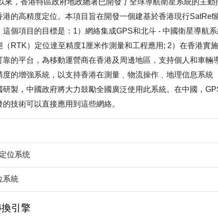
年以來，香港特區政府地政總署已開發了全球導航衛星系統的主動控
香港的高精度定位。本項目旨在開發一個建基於香港現行SatRe
這個項目的目標是：1）網絡集成GPS和北斗 - 中國衛星導航系
（RTK）定位達至精度1厘米作測量和工程應用; 2）在香港實施G
可靠的平台，為移動運營商在香港及周邊地區，支持個人和車輛
精度的增強系統，以支持香港在測量﹑物流操作﹑地理信息系統（
國研製，中國政府將大力鼓勵全國廣泛使用此系統。在中國，GPS
發的技術可以直接應用到這些網絡。
球定位系统
位系統
轉換引擎