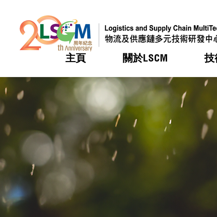
主頁
關於LSCM
技
跳到內容（按回車鍵）
熱門
熱門
熱門
熱門
熱門
機構簡
服務
合作計
活動
會籍及
願景及
LSCM 
可獲授
研發重
登記會
獎項
獎項
獎項
獎項
獎項
服務範
業界活
LSCM 動向
LSCM 動向
LSCM 動向
LSCM 動向
LSCM 動向
應用於
資助計
會員列
組織架
獎項
資助計
重點項
會員登
組織架
新聞中
稅務優
董事局
申請
研究顧
媒體報
評審
新聞稿
招標通
徵求研
資訊中