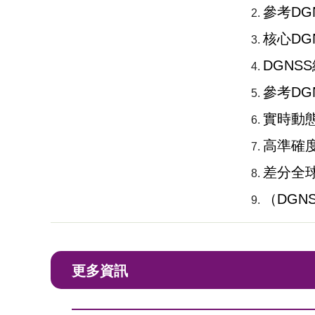
參考DG
核心DG
DGNS
參考DGN
實時動態
高準確
差分全
（DGN
更多資訊