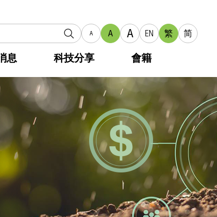
A
A
EN
繁
简
A
消息
科技分享
會籍