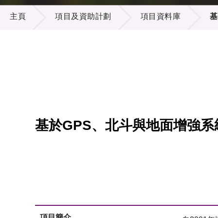
項目及資助計劃
供應商
項目資
主頁
項目及資助計劃
項目資料庫
基
多媒體
出版刊
就業機
項目夥
聯絡我
基於GPS、北斗與地面增強
項目簡介