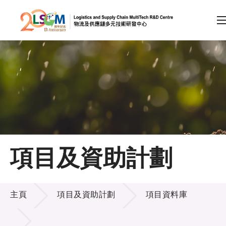
A
A
EN
繁
简
A
跳到內容（按回車鍵）
會員登入
主頁
項目及資助計劃
關於LSCM
項目及資助計劃
技術商品化
主頁
項目及資助計劃
項目資料庫
項目及資助計劃