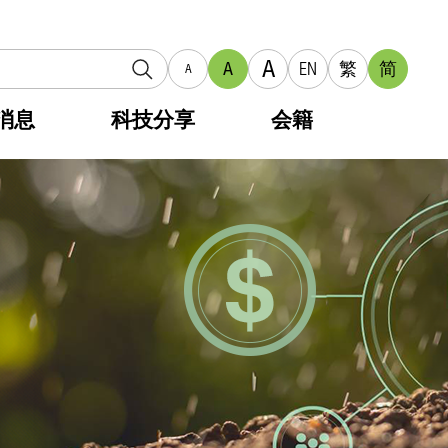
A
A
EN
繁
简
A
消息
科技分享
会籍