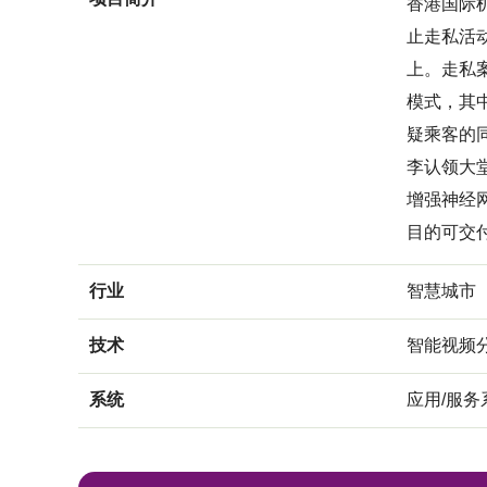
香港国际
止走私活动
上。走私
模式，其
疑乘客的
李认领大
增强神经
目的可交
行业
智慧城市
技术
智能视频
系统
应用/服务