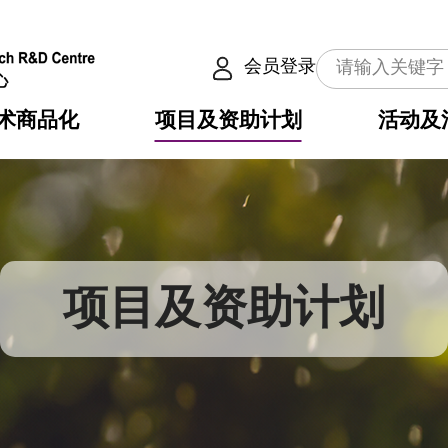
会员登录
术商品化
项目及资助计划
活动及
介
划
服务
使命
动向
权之技术
点
籍
畴
动
公共服务之创新技术
划
表
构
项目及资助计划
划
目
入
构
心
惠
问
导
告
发项目计划书
心