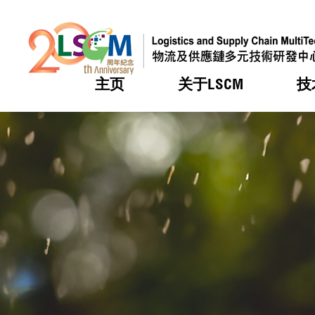
主页
关于LSCM
技
跳到内容（按回车键）
热门
热门
热门
热门
热门
机构简
服务
合作计
活动
会籍及
愿景及
LSCM 
可获授
研发重
登记会
奖项
奖项
奖项
奖项
奖项
服务范
业界活
LSCM 动向
LSCM 动向
LSCM 动向
LSCM 动向
LSCM 动向
应用于
资助计
会员列
组织架
奖项
资助计
重点项
会员登
组织架
新闻中
税务优
董事局
申请
研究顾
媒体报
评审
新闻稿
招标通
征求研
资讯中