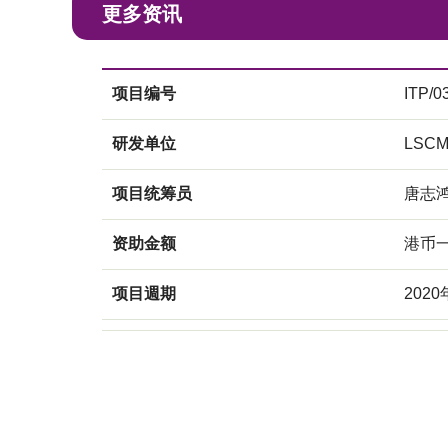
更多资讯
项目编号
ITP/0
研发单位
LSC
项目统筹员
唐志
资助金额
港币
项目週期
202