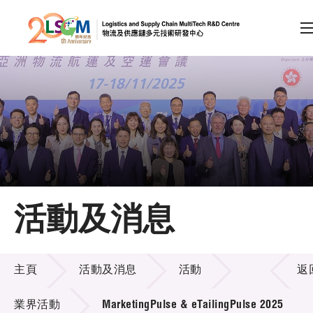
A
A
EN
繁
简
A
跳到內容（按回車鍵）
會員登入
主頁
活動及消息
關於LSCM
活動及消息
技術商品化
主頁
活動及消息
活動
返
項目及資助計劃
業界活動
MarketingPulse & eTailingPulse 2025