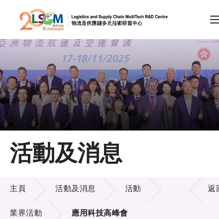
A
A
EN
繁
简
A
跳到內容（按回車鍵）
會員登入
主頁
活動及消息
關於LSCM
活動及消息
技術商品化
主頁
活動及消息
活動
返
項目及資助計劃
業界活動
應用科技高峰會