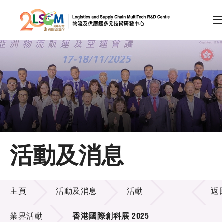
A
A
EN
繁
简
A
跳到內容（按回車鍵）
會員登入
主頁
活動及消息
關於LSCM
活動及消息
技術商品化
主頁
活動及消息
活動
返
項目及資助計劃
業界活動
香港國際創科展 2025