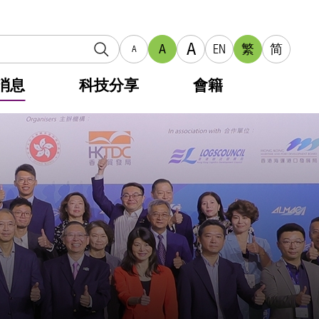
A
A
EN
繁
简
A
消息
科技分享
會籍