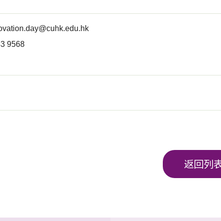
ovation.day@cuhk.edu.hk
 9568
返回列