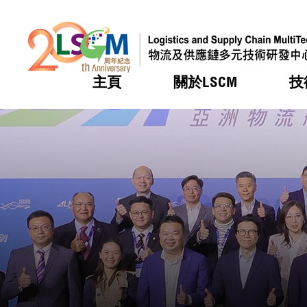
主頁
關於LSCM
技
跳到內容（按回車鍵）
熱門
熱門
熱門
熱門
熱門
機構簡
服務
合作計
活動
會籍及
願景及
LSCM 
可獲授
研發重
登記會
獎項
獎項
獎項
獎項
獎項
服務範
業界活
LSCM 動向
LSCM 動向
LSCM 動向
LSCM 動向
LSCM 動向
應用於
資助計
會員列
組織架
獎項
資助計
重點項
會員登
組織架
新聞中
稅務優
董事局
申請
研究顧
媒體報
評審
新聞稿
招標通
徵求研
資訊中