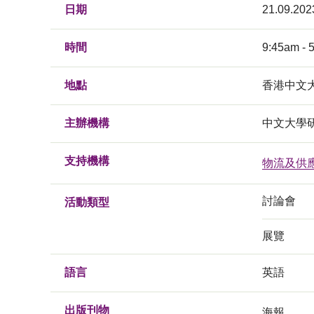
日期
21.09.202
時間
9:45am - 
地點
香港中文
主辦機構
中文大學
支持機構
物流及供
討論會
活動類型
展覽
語言
英語
出版刊物
海報