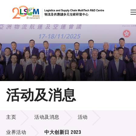
A
A
EN
繁
简
A
跳到内容（按回车键）
会员登录
主页
活动及消息
关于LSCM
活动及消息
技术商品化
主页
活动及消息
活动
项目及资助计划
业界活动
中大创新日 2023