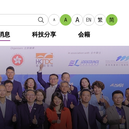
A
A
EN
繁
简
A
消息
科技分享
会籍