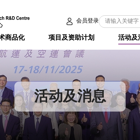
会员登录
术商品化
项目及资助计划
活动及
介
划
服务
使命
动向
权之技术
点
籍
畴
动
公共服务之创新技术
划
表
构
活动及消息
划
目
入
构
心
惠
问
导
告
发项目计划书
心