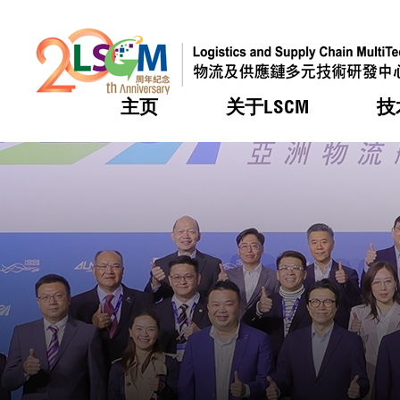
主页
关于LSCM
技
跳到内容（按回车键）
热门
热门
热门
热门
热门
机构简
服务
合作计
活动
会籍及
愿景及
LSCM 
可获授
研发重
登记会
奖项
奖项
奖项
奖项
奖项
服务范
业界活
LSCM 动向
LSCM 动向
LSCM 动向
LSCM 动向
LSCM 动向
应用于
资助计
会员列
组织架
奖项
资助计
重点项
会员登
组织架
新闻中
税务优
董事局
申请
研究顾
媒体报
评审
新闻稿
招标通
征求研
资讯中