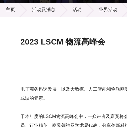
活动及消息
供应商
项目资
主页
活动及消息
活动
业界活动
多媒体
出版刊
就业机
项目伙
联络我
2023 LSCM 物流高峰会
电子商务迅速发展，以及大数据、人工智能和物联网
或缺的元素。
于本年度的LSCM物流高峰会中，一众讲者及嘉宾
员、行业精英、商界领袖及学术界代表，分享创新科