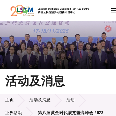
A
A
EN
繁
简
A
跳到内容（按回车键）
会员登录
主页
活动及消息
关于LSCM
活动及消息
技术商品化
主页
活动及消息
活动
项目及资助计划
业界活动
第八届黄金时代展览暨高峰会 2023