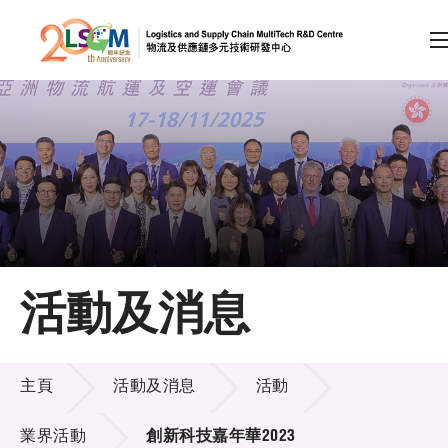
A
A
EN
繁
简
A
跳到內容（按回車鍵）
會員登入
主頁
活動及消息
關於LSCM
活動及消息
技術商品化
主頁
活動及消息
活動
項目及資助計劃
業界活動
創新科技嘉年華2023