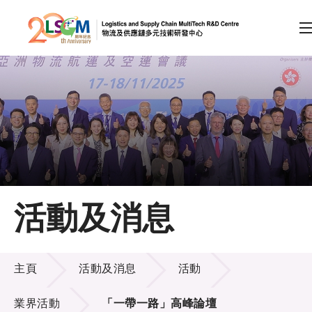
A
A
EN
繁
简
A
跳到內容（按回車鍵）
會員登入
主頁
活動及消息
關於LSCM
活動及消息
技術商品化
主頁
活動及消息
活動
項目及資助計劃
業界活動
「一帶一路」高峰論壇