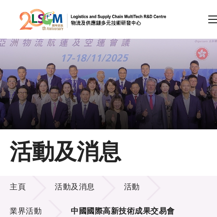
A
A
EN
繁
简
A
跳到內容（按回車鍵）
會員登入
主頁
活動及消息
關於LSCM
活動及消息
技術商品化
主頁
活動及消息
活動
項目及資助計劃
業界活動
中國國際高新技術成果交易會