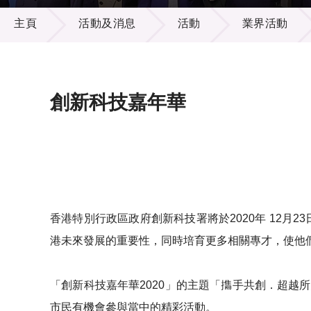
活動及消息
供應商
項目資
主頁
活動及消息
活動
業界活動
多媒體
出版刊
就業機
項目夥
聯絡我
創新科技嘉年華
香港特別行政區政府創新科技署將於2020年 12月
港未來發展的重要性，同時培育更多相關專才，使他
「創新科技嘉年華2020」的主題「㩦手共創．超
市民有機會參與當中的精彩活動。