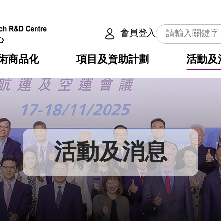
會員登入
術商品化
項目及資助計劃
活動及
介
劃
服務
使命
動向
權之技術
點
籍
疇
動
公共服務之創新技術
劃
表
構
活動及消息
劃
目
入
構
心
惠
問
導
告
發項目計劃書
心