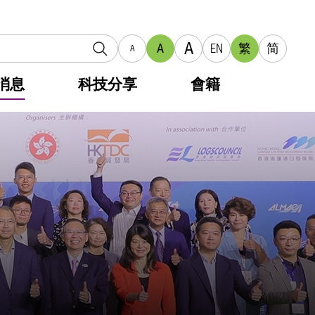
A
A
EN
繁
简
A
消息
科技分享
會籍