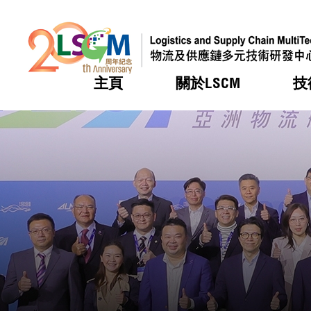
主頁
關於LSCM
技
跳到內容（按回車鍵）
熱門
熱門
熱門
熱門
熱門
機構簡
服務
合作計
活動
會籍及
願景及
LSCM 
可獲授
研發重
登記會
獎項
獎項
獎項
獎項
獎項
服務範
業界活
LSCM 動向
LSCM 動向
LSCM 動向
LSCM 動向
LSCM 動向
應用於
資助計
會員列
組織架
獎項
資助計
重點項
會員登
組織架
新聞中
稅務優
董事局
申請
研究顧
媒體報
評審
新聞稿
招標通
徵求研
資訊中