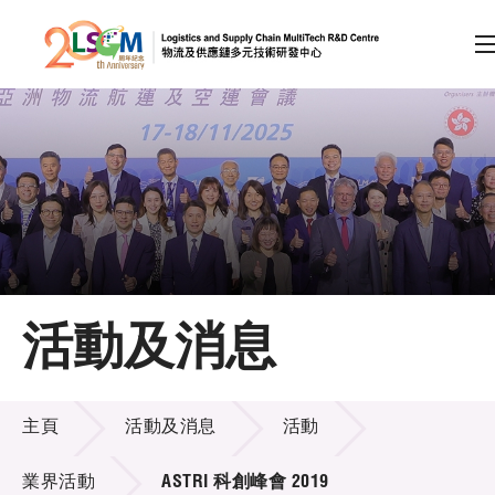
A
A
EN
繁
简
A
跳到內容（按回車鍵）
會員登入
主頁
活動及消息
關於LSCM
活動及消息
技術商品化
主頁
活動及消息
活動
項目及資助計劃
業界活動
ASTRI 科創峰會 2019