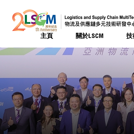
主頁
關於LSCM
技
跳到內容（按回車鍵）
熱門
熱門
熱門
熱門
熱門
機構簡
服務
合作計
活動
會籍及
願景及
LSCM 
可獲授
研發重
登記會
獎項
獎項
獎項
獎項
獎項
服務範
業界活
LSCM 動向
LSCM 動向
LSCM 動向
LSCM 動向
LSCM 動向
應用於
資助計
會員列
組織架
獎項
資助計
重點項
會員登
組織架
新聞中
稅務優
董事局
申請
研究顧
媒體報
評審
新聞稿
招標通
徵求研
資訊中