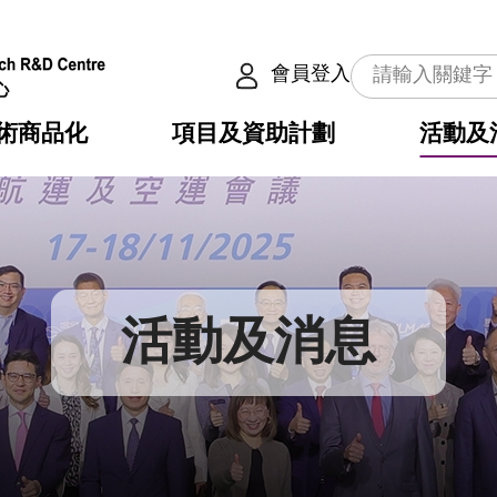
會員登入
術商品化
項目及資助計劃
活動及
介
劃
服務
使命
動向
權之技術
點
籍
疇
動
公共服務之創新技術
劃
表
構
活動及消息
劃
目
入
構
心
惠
問
導
告
發項目計劃書
心