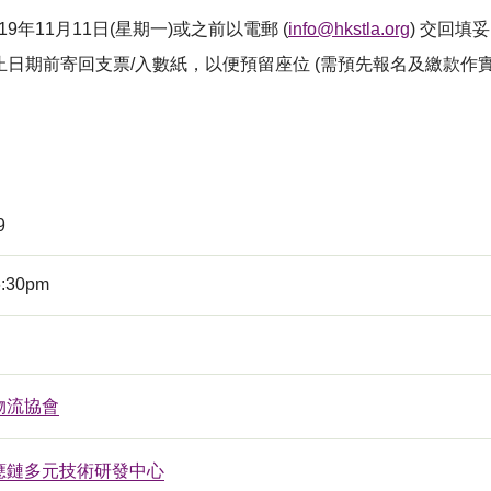
年11月11日(星期一)或之前以電郵 (
info@hkstla.org
) 交回
截止日期前寄回支票/入數紙，以便預留座位 (需預先報名及繳款作實
9
6:30pm
物流協會
應鏈多元技術研發中心