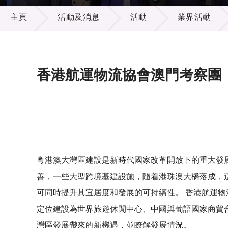
活動及消息
供應商
項目資
主頁
活動及消息
活動
業界活動
多媒體
出版刊
就業機
項目夥
聯絡我
香港航運物流協會澳門考察團
粵港澳大灣區建設是新時代國家改革開放下的重大發
善，一些大型跨境基建設施，隨着港珠澳大橋落成，
可同時提升其宜居度和發展的可持續性。 香港航運物流協
定位建設為世界旅遊休閒中心、中國與葡語國家商貿
灣區發展帶來的新機遇，並瞭解發展情況。