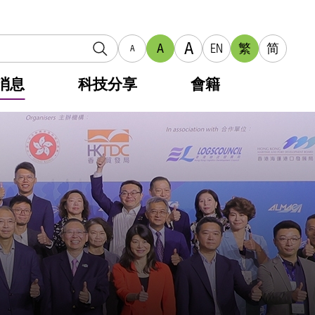
A
A
EN
繁
简
A
消息
科技分享
會籍