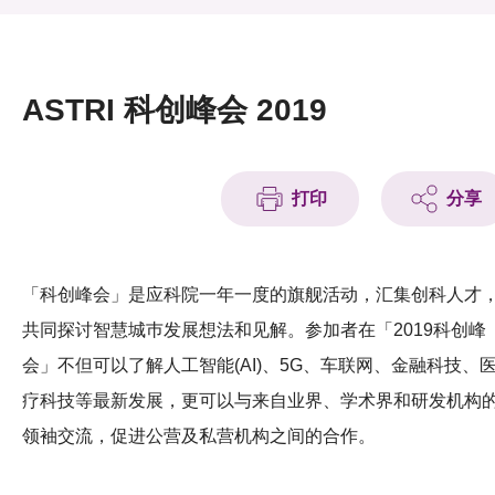
活动及消息
活动
ASTRI 科创峰会 2019
奖项
新闻中心
打印
分享
资讯中心
科技分享
「科创峰会」是应科院一年一度的旗舰活动，汇集创科人才
会籍
共同探讨智慧城巿发展想法和见解。参加者在「2019科创峰
会」不但可以了解人工智能(AI)、5G、车联网、金融科技、
疗科技等最新发展，更可以与来自业界、学术界和研发机构
领袖交流，促进公营及私营机构之间的合作。