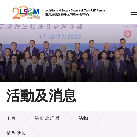
A
A
EN
繁
简
A
跳到內容（按回車鍵）
會員登入
主頁
活動及消息
關於LSCM
活動及消息
技術商品化
主頁
活動及消息
活動
項目及資助計劃
業界活動