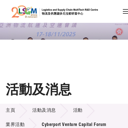
A
A
EN
繁
简
A
跳到內容（按回車鍵）
會員登入
主頁
活動及消息
關於LSCM
活動及消息
技術商品化
主頁
活動及消息
活動
項目及資助計劃
業界活動
Cyberport Venture Capital Forum