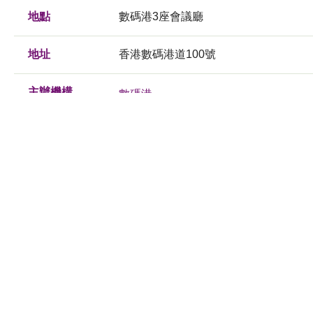
地點
數碼港3座會議廳
地址
香港數碼港道100號
主辦機構
數碼港
支持機構
香港物流及供應鏈管理應用技術研發中
活動類型
論壇
查詢
Tel: (852) 3166 3757
Email:
event@cyberport.hk
備註
Opening Time
01 November 2017
: 9:15am -