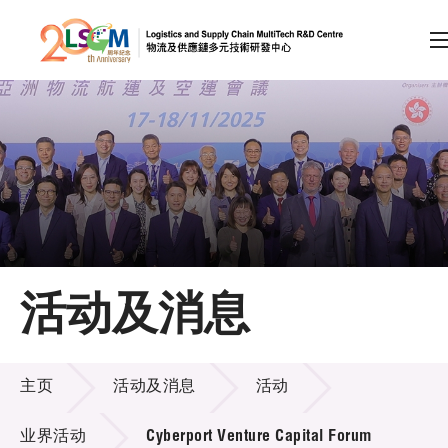
A
A
EN
繁
简
A
跳到内容（按回车键）
会员登录
主页
活动及消息
关于LSCM
活动及消息
技术商品化
主页
活动及消息
活动
项目及资助计划
业界活动
Cyberport Venture Capital Forum