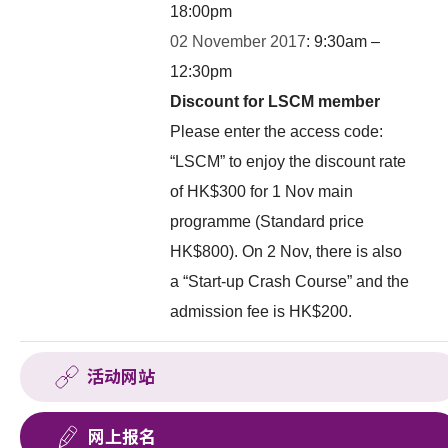
18:00pm
02 November 2017
: 9:30am –
12:30pm
Discount for LSCM member
Please enter the access code:
“LSCM” to enjoy the discount rate
of HK$300 for 1 Nov main
programme (Standard price
HK$800). On 2 Nov, there is also
a “Start-up Crash Course” and the
admission fee is HK$200.
活动网站
网上报名