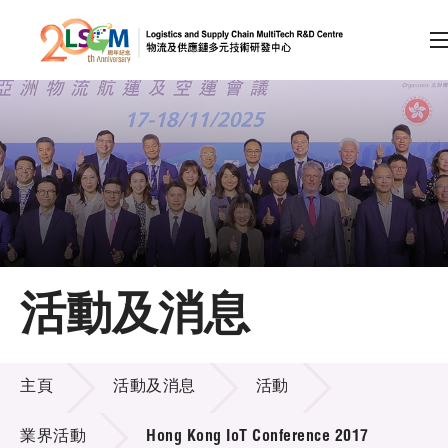
A
A
EN
繁
简
A
跳到內容（按回車鍵）
會員登入
主頁
活動及消息
關於LSCM
活動及消息
技術商品化
主頁
活動及消息
活動
項目及資助計劃
業界活動
Hong Kong IoT Conference 2017