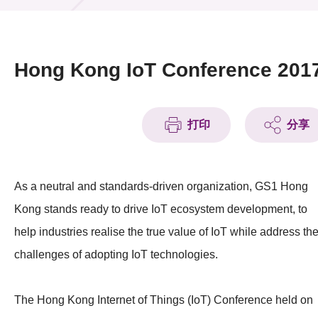
活動及消息
活動
Hong Kong IoT Conference 201
獎項
新聞中心
打印
分享
資訊中心
As a neutral and standards-driven organization, GS1 Hong
科技分享
Kong stands ready to drive IoT ecosystem development, to
會籍
help industries realise the true value of IoT while address th
challenges of adopting IoT technologies.
The Hong Kong Internet of Things (IoT) Conference held on