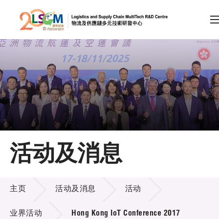
A
A
EN
繁
简
A
跳到内容（按回车键）
会员登录
主页
活动及消息
关于LSCM
活动及消息
技术商品化
主页
活动及消息
活动
项目及资助计划
业界活动
Hong Kong IoT Conference 2017