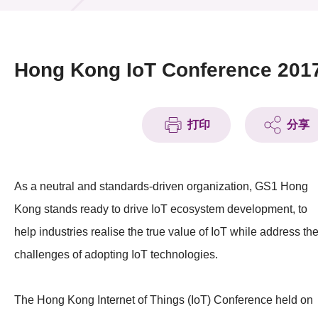
活动及消息
活动
Hong Kong IoT Conference 201
奖项
新闻中心
打印
分享
资讯中心
As a neutral and standards-driven organization, GS1 Hong
科技分享
Kong stands ready to drive IoT ecosystem development, to
会籍
help industries realise the true value of IoT while address th
challenges of adopting IoT technologies.
The Hong Kong Internet of Things (IoT) Conference held on