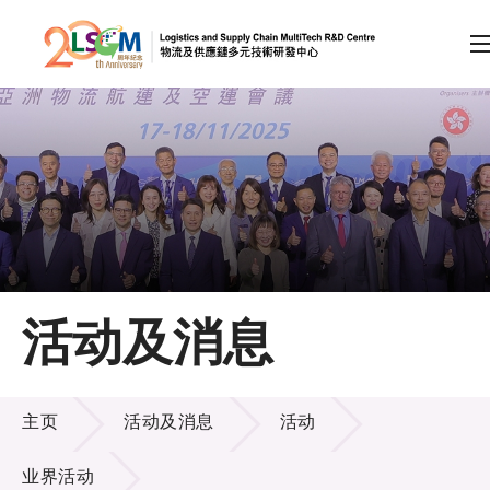
A
A
EN
繁
简
A
跳到内容（按回车键）
会员登录
主页
活动及消息
关于LSCM
活动及消息
技术商品化
主页
活动及消息
活动
项目及资助计划
业界活动