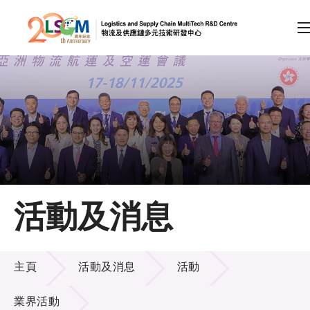
A
A
EN
繁
简
A
跳到內容（按回車鍵）
會員登入
主頁
活動及消息
關於LSCM
活動及消息
技術商品化
主頁
活動及消息
活動
項目及資助計劃
業界活動