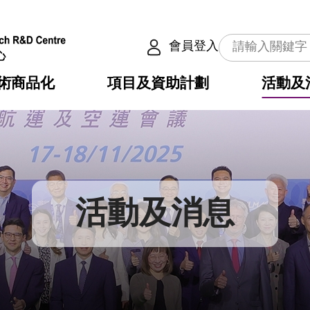
會員登入
術商品化
項目及資助計劃
活動及
介
劃
服務
使命
動向
權之技術
點
籍
疇
動
公共服務之創新技術
劃
表
構
活動及消息
劃
目
入
構
心
惠
問
導
告
發項目計劃書
心