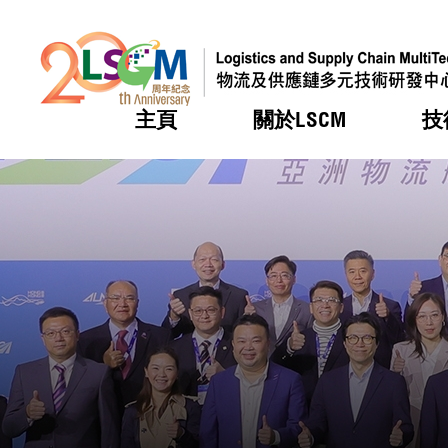
主頁
關於LSCM
技
跳到內容（按回車鍵）
熱門
熱門
熱門
熱門
熱門
機構簡
服務
合作計
活動
會籍及
願景及
LSCM 
可獲授
研發重
登記會
獎項
獎項
獎項
獎項
獎項
服務範
業界活
LSCM 動向
LSCM 動向
LSCM 動向
LSCM 動向
LSCM 動向
應用於
資助計
會員列
組織架
獎項
資助計
重點項
會員登
組織架
新聞中
稅務優
董事局
申請
研究顧
媒體報
評審
新聞稿
招標通
徵求研
資訊中