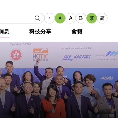
A
A
EN
繁
简
A
消息
科技分享
會籍