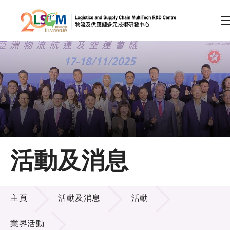
A
A
EN
繁
简
A
跳到內容（按回車鍵）
會員登入
主頁
活動及消息
關於LSCM
活動及消息
技術商品化
主頁
活動及消息
活動
項目及資助計劃
業界活動