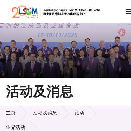
A
A
EN
繁
简
A
跳到内容（按回车键）
会员登录
主页
活动及消息
关于LSCM
活动及消息
技术商品化
主页
活动及消息
活动
项目及资助计划
业界活动