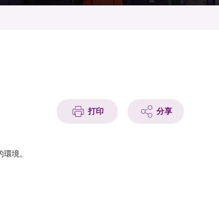
打印
分享
的環境。