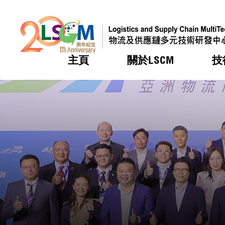
主頁
關於LSCM
技
跳到內容（按回車鍵）
熱門
熱門
熱門
熱門
熱門
機構簡
服務
合作計
活動
會籍及
願景及
LSCM 
可獲授
研發重
登記會
獎項
獎項
獎項
獎項
獎項
服務範
業界活
LSCM 動向
LSCM 動向
LSCM 動向
LSCM 動向
LSCM 動向
應用於
資助計
會員列
組織架
獎項
資助計
重點項
會員登
組織架
新聞中
稅務優
董事局
申請
研究顧
媒體報
評審
新聞稿
招標通
徵求研
資訊中