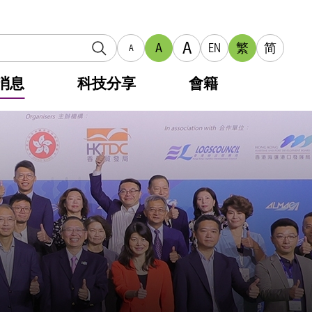
A
A
EN
繁
简
A
消息
科技分享
會籍