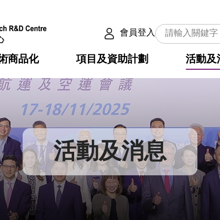
會員登入
術商品化
項目及資助計劃
活動及
介
劃
服務
使命
動向
權之技術
點
籍
疇
動
公共服務之創新技術
劃
表
構
活動及消息
劃
目
入
構
心
惠
問
導
告
發項目計劃書
心