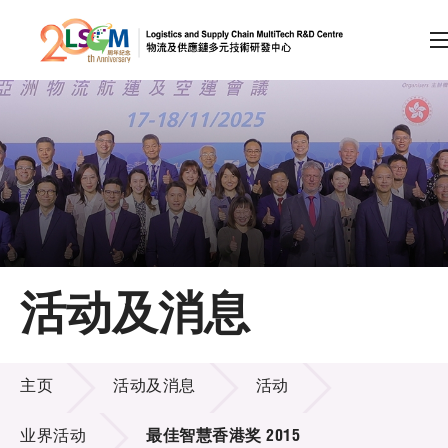
A
A
EN
繁
简
A
跳到内容（按回车键）
会员登录
主页
活动及消息
关于LSCM
活动及消息
技术商品化
主页
活动及消息
活动
项目及资助计划
业界活动
最佳智慧香港奖 2015