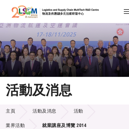
A
A
EN
繁
简
A
跳到內容（按回車鍵）
會員登入
主頁
活動及消息
關於LSCM
活動及消息
技術商品化
主頁
活動及消息
活動
項目及資助計劃
業界活動
就業講座及博覽 2014