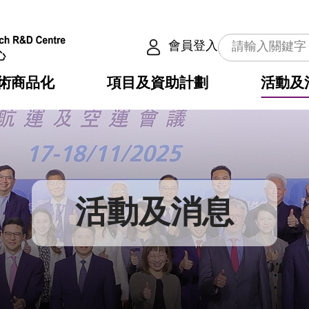
會員登入
術商品化
項目及資助計劃
活動及
介
劃
服務
使命
動向
權之技術
點
籍
疇
動
公共服務之創新技術
劃
表
構
活動及消息
劃
目
入
構
心
惠
問
導
告
發項目計劃書
心