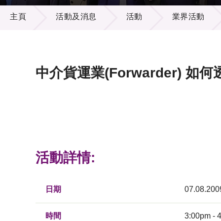
活動及消息
供應商
項目資
主頁
活動及消息
活動
業界活動
多媒體
出版刊
就業機
項目夥
聯絡我
中介貨運業(Forwarder)
活動詳情:
日期
07.08.200
時間
3:00pm - 