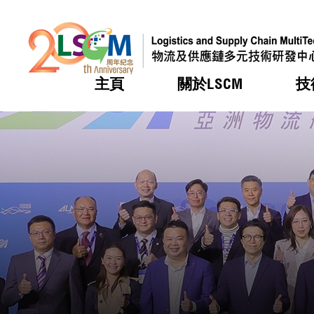
主頁
關於LSCM
技
跳到內容（按回車鍵）
熱門
熱門
熱門
熱門
熱門
機構簡
服務
合作計
活動
會籍及
願景及
LSCM 
可獲授
研發重
登記會
獎項
獎項
獎項
獎項
獎項
服務範
業界活
LSCM 動向
LSCM 動向
LSCM 動向
LSCM 動向
LSCM 動向
應用於
資助計
會員列
組織架
獎項
資助計
重點項
會員登
組織架
新聞中
稅務優
董事局
申請
研究顧
媒體報
評審
新聞稿
招標通
徵求研
資訊中