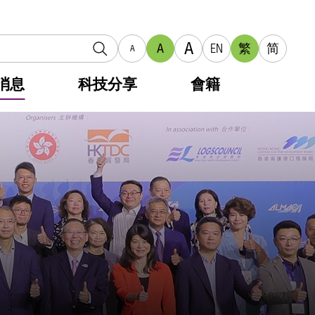
A
A
EN
繁
简
A
消息
科技分享
會籍