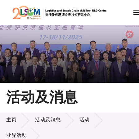
A
A
EN
繁
简
A
跳到内容（按回车键）
会员登录
主页
活动及消息
关于LSCM
活动及消息
技术商品化
主页
活动及消息
活动
项目及资助计划
业界活动