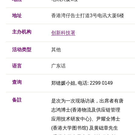
地址
香港湾仔告士打道3号电讯大厦6楼
主办机构
创新科技署
活动类型
其他
语言
广东话
查询
郑镱媛小姐, 电话: 2299 0149
备註
是次为一次现场访谈，出席者有唐
志鸿博士(香港物流及供应链管理
应用技术研发中心)、尹耀全博士
(香港大学图书馆) 及黄础章先生