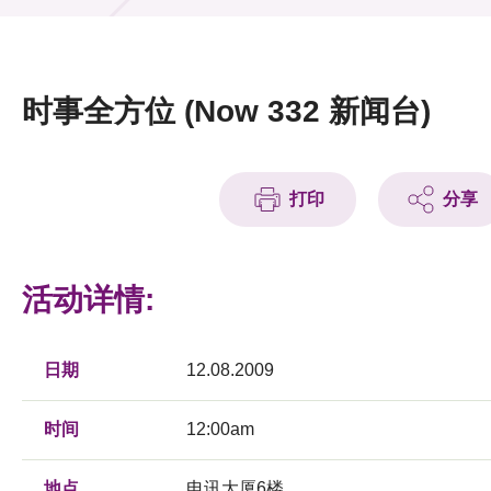
活动及消息
活动
时事全方位 (Now 332 新闻台)
奖项
新闻中心
打印
分享
资讯中心
科技分享
活动详情:
会籍
日期
12.08.2009
时间
12:00am
地点
电讯大厦6楼