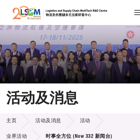
A
A
EN
繁
简
A
跳到内容（按回车键）
会员登录
主页
活动及消息
关于LSCM
活动及消息
技术商品化
主页
活动及消息
活动
项目及资助计划
业界活动
时事全方位 (Now 332 新闻台)