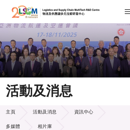
A
A
EN
繁
简
A
跳到內容（按回車鍵）
會員登入
主頁
活動及消息
關於LSCM
活動及消息
技術商品化
主頁
活動及消息
資訊中心
項目及資助計劃
多媒體
相片庫