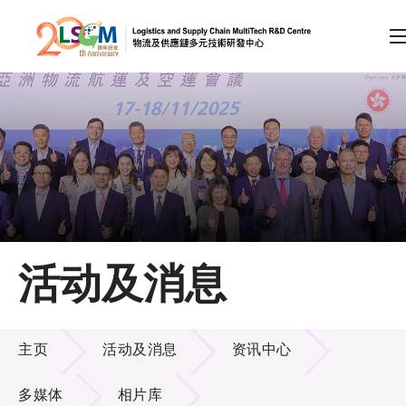
A
A
EN
繁
简
A
跳到内容（按回车键）
会员登录
主页
活动及消息
关于LSCM
活动及消息
技术商品化
主页
活动及消息
资讯中心
项目及资助计划
多媒体
相片库