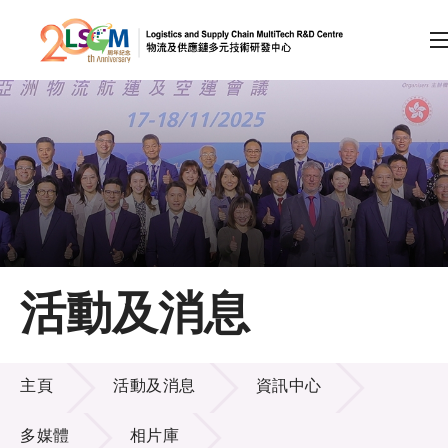
A
A
EN
繁
简
A
跳到內容（按回車鍵）
會員登入
主頁
活動及消息
關於LSCM
活動及消息
技術商品化
主頁
活動及消息
資訊中心
項目及資助計劃
多媒體
相片庫