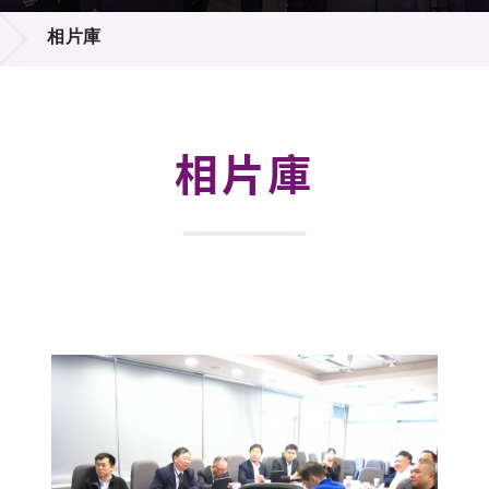
登記
料庫
相片庫
物
會
伴
們
相片庫