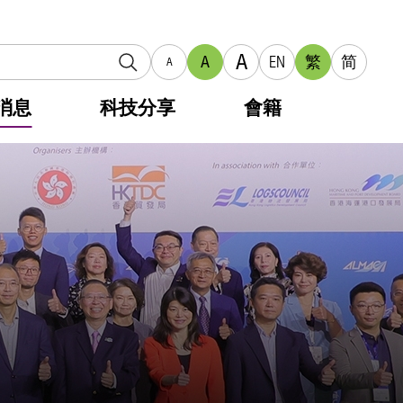
A
A
EN
繁
简
A
消息
科技分享
會籍