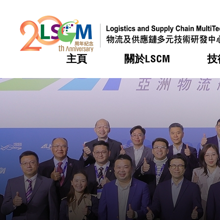
主頁
關於LSCM
技
跳到內容（按回車鍵）
熱門
熱門
熱門
熱門
熱門
機構簡
服務
合作計
活動
會籍及
願景及
LSCM 
可獲授
研發重
登記會
獎項
獎項
獎項
獎項
獎項
服務範
業界活
LSCM 動向
LSCM 動向
LSCM 動向
LSCM 動向
LSCM 動向
應用於
資助計
會員列
組織架
獎項
資助計
重點項
會員登
組織架
新聞中
稅務優
董事局
申請
研究顧
媒體報
評審
新聞稿
招標通
徵求研
資訊中