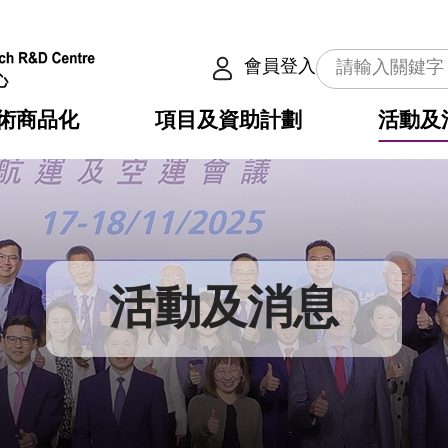
會員登入
術商品化
項目及資助計劃
活動及
介
劃
服務
使命
動向
權之技術
點
籍
疇
動
公共服務之創新技術
劃
表
構
活動及消息
劃
目
入
構
心
惠
問
導
告
發項目計劃書
心