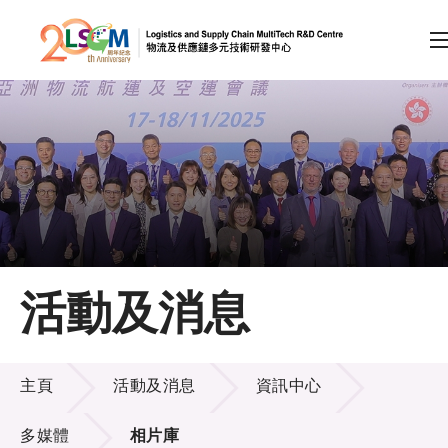
A
A
EN
繁
简
A
跳到內容（按回車鍵）
會員登入
主頁
活動及消息
關於LSCM
活動及消息
技術商品化
主頁
活動及消息
資訊中心
項目及資助計劃
多媒體
相片庫