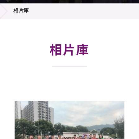
登記
料庫
相片庫
物
會
伴
們
相片庫