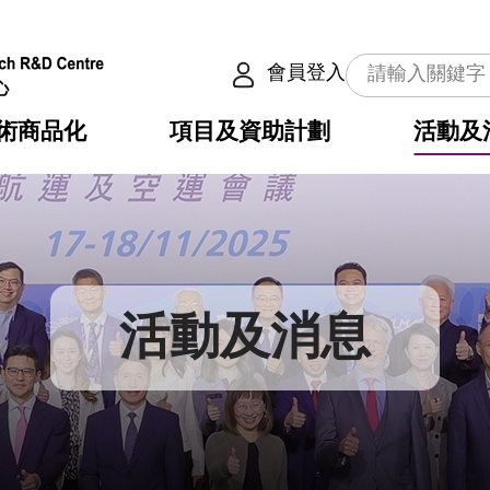
會員登入
術商品化
項目及資助計劃
活動及
介
劃
服務
使命
動向
權之技術
點
籍
疇
動
公共服務之創新技術
劃
表
構
活動及消息
劃
目
入
構
心
惠
問
導
告
發項目計劃書
心