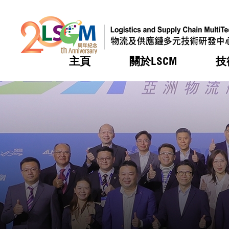
主頁
關於LSCM
技
跳到內容（按回車鍵）
熱門
熱門
熱門
熱門
熱門
機構簡
服務
合作計
活動
會籍及
願景及
LSCM 
可獲授
研發重
登記會
獎項
獎項
獎項
獎項
獎項
服務範
業界活
LSCM 動向
LSCM 動向
LSCM 動向
LSCM 動向
LSCM 動向
應用於
資助計
會員列
組織架
獎項
資助計
重點項
會員登
組織架
新聞中
稅務優
董事局
申請
研究顧
媒體報
評審
新聞稿
招標通
徵求研
資訊中