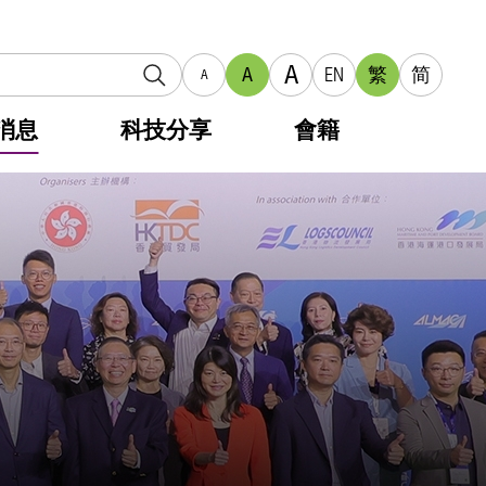
A
A
EN
繁
简
A
消息
科技分享
會籍