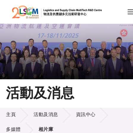
A
A
EN
繁
简
A
跳到內容（按回車鍵）
會員登入
主頁
活動及消息
關於LSCM
活動及消息
技術商品化
主頁
活動及消息
資訊中心
項目及資助計劃
多媒體
相片庫