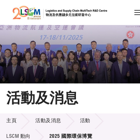
A
A
EN
繁
简
A
跳到內容（按回車鍵）
會員登入
主頁
活動及消息
關於LSCM
活動及消息
技術商品化
主頁
活動及消息
活動
項目及資助計劃
LSCM 動向
2025 國際環保博覽