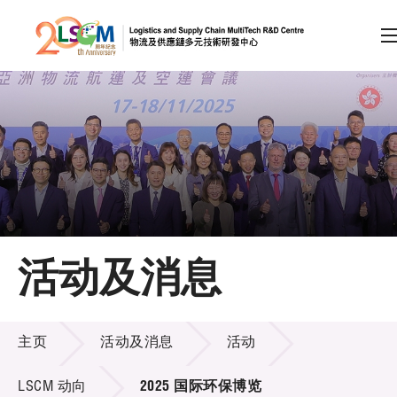
A
A
EN
繁
简
A
跳到内容（按回车键）
会员登录
主页
活动及消息
关于LSCM
活动及消息
技术商品化
主页
活动及消息
活动
项目及资助计划
LSCM 动向
2025 国际环保博览