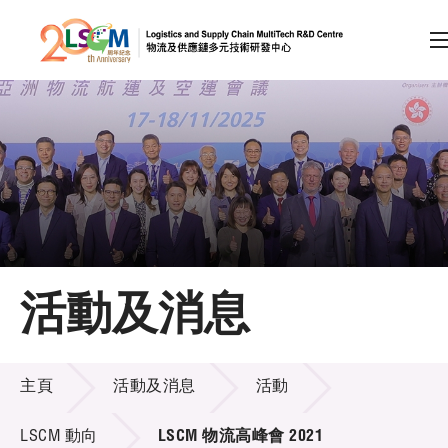
A
A
EN
繁
简
A
跳到內容（按回車鍵）
會員登入
主頁
活動及消息
關於LSCM
活動及消息
技術商品化
主頁
活動及消息
活動
項目及資助計劃
LSCM 動向
LSCM 物流高峰會 2021