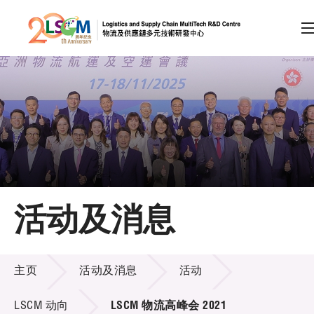
A
A
EN
繁
简
A
跳到内容（按回车键）
会员登录
主页
活动及消息
关于LSCM
活动及消息
技术商品化
主页
活动及消息
活动
项目及资助计划
LSCM 动向
LSCM 物流高峰会 2021