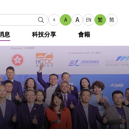
A
A
EN
繁
简
A
消息
科技分享
會籍