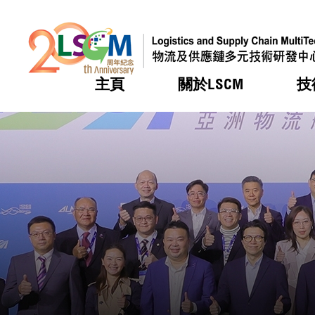
主頁
關於LSCM
技
跳到內容（按回車鍵）
熱門
熱門
熱門
熱門
熱門
機構簡
服務
合作計
活動
會籍及
願景及
LSCM 
可獲授
研發重
登記會
獎項
獎項
獎項
獎項
獎項
服務範
業界活
LSCM 動向
LSCM 動向
LSCM 動向
LSCM 動向
LSCM 動向
應用於
資助計
會員列
組織架
獎項
資助計
重點項
會員登
組織架
新聞中
稅務優
董事局
申請
研究顧
媒體報
評審
新聞稿
招標通
徵求研
資訊中