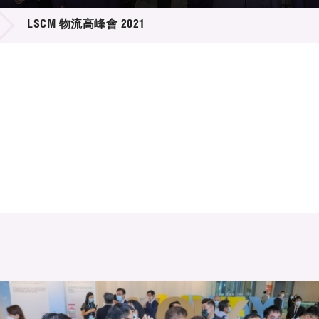
登記
料庫
LSCM 物流高峰會 2021
物
會
伴
們