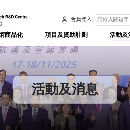
會員登入
術商品化
項目及資助計劃
活動及
介
劃
服務
使命
動向
權之技術
點
籍
疇
動
公共服務之創新技術
劃
表
構
活動及消息
劃
目
入
構
心
惠
問
導
告
發項目計劃書
心