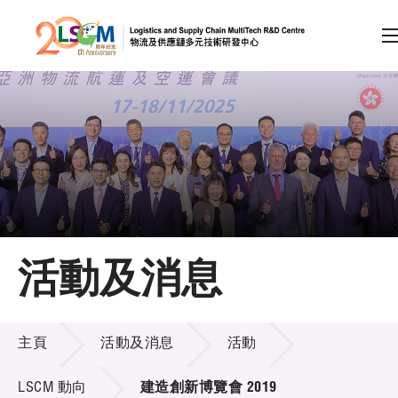
A
A
EN
繁
简
A
跳到內容（按回車鍵）
會員登入
主頁
活動及消息
關於LSCM
活動及消息
技術商品化
主頁
活動及消息
活動
項目及資助計劃
LSCM 動向
建造創新博覽會 2019