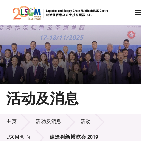
A
A
EN
繁
简
A
跳到内容（按回车键）
会员登录
主页
活动及消息
关于LSCM
活动及消息
技术商品化
主页
活动及消息
活动
项目及资助计划
LSCM 动向
建造创新博览会 2019