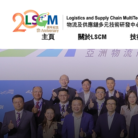
主頁
關於LSCM
技
跳到內容（按回車鍵）
熱門
熱門
熱門
熱門
熱門
機構簡
服務
合作計
活動
會籍及
願景及
LSCM 
可獲授
研發重
登記會
獎項
獎項
獎項
獎項
獎項
服務範
業界活
LSCM 動向
LSCM 動向
LSCM 動向
LSCM 動向
LSCM 動向
應用於
資助計
會員列
組織架
獎項
資助計
重點項
會員登
組織架
新聞中
稅務優
董事局
申請
研究顧
媒體報
評審
新聞稿
招標通
徵求研
資訊中