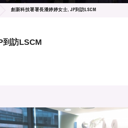
登記
料庫
創新科技署署長潘婷婷女士, JP到訪LSCM
物
會
伴
們
P到訪LSCM