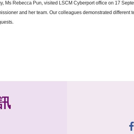
y, Ms Rebecca Pun, visited LSCM Cyberport office on 17 Sep
issioner and her team. Our colleagues demonstrated different t
guests.
訊