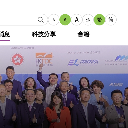
A
A
EN
繁
简
A
消息
科技分享
會籍