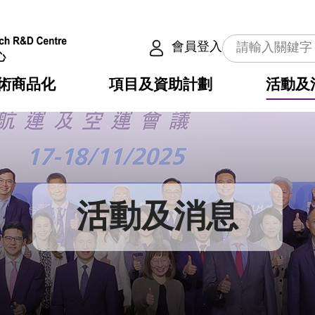
會員登入
術商品化
項目及資助計劃
活動及
介
劃
服務
使命
動向
權之技術
點
籍
疇
動
公共服務之創新技術
劃
表
構
活動及消息
劃
目
入
構
心
惠
問
導
告
發項目計劃書
心