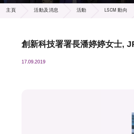
活動及消息
供應商
項目資
主頁
活動及消息
活動
LSCM 動向
多媒體
出版刊
就業機
項目夥
聯絡我
創新科技署署長潘婷婷女士, J
17.09.2019