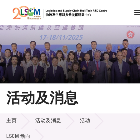
A
A
EN
繁
简
A
跳到内容（按回车键）
会员登录
主页
活动及消息
关于LSCM
活动及消息
技术商品化
主页
活动及消息
活动
项目及资助计划
LSCM 动向