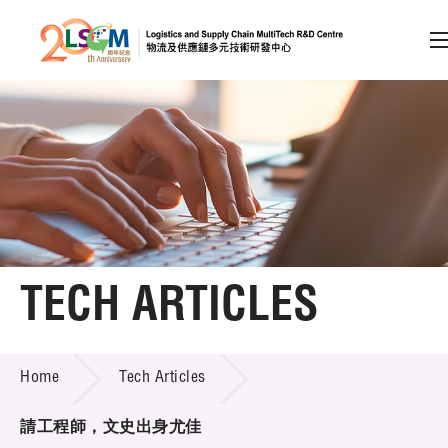
A
A
EN
繁
简
A
Skip to content (Press enter)
Member Login
Home
TECH ARTICLES
About LSCM
TECH ARTICLES
Home
Tech Articles
Technology Transfer
Project & Funding Schemes
請工程師，文史出身尤佳