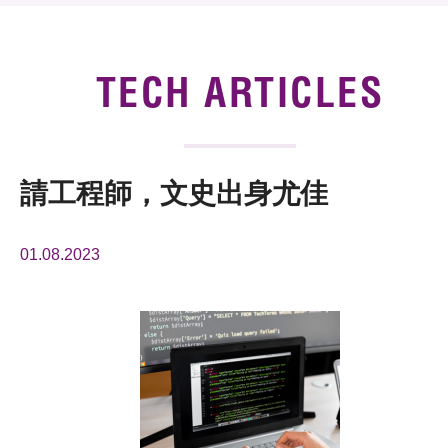
News & Events
Tech Articles
TECH ARTICLES
Membership
請工程師，文史出身尤佳
01.08.2023