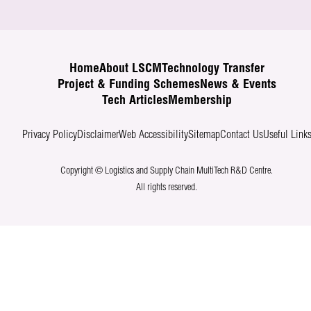
Home
About LSCM
Technology Transfer
Project & Funding Schemes
News & Events
Tech Articles
Membership
Privacy Policy
Disclaimer
Web Accessibility
Sitemap
Contact Us
Useful Link
Copyright © Logistics and Supply Chain MultiTech R&D Centre.
All rights reserved.